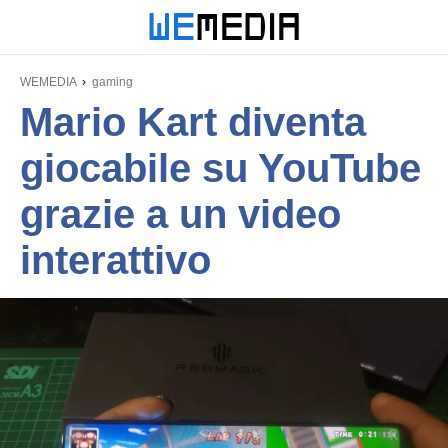
WEMEDIA
gaming
Mario Kart diventa
giocabile su YouTube
grazie a un video
interattivo