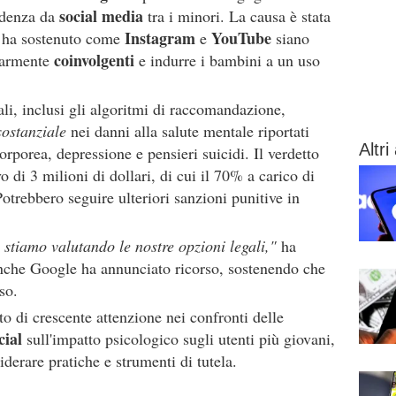
social media
ndenza da
tra i minori. La causa è stata
Instagram
YouTube
e ha sostenuto come
e
siano
coinvolgenti
olarmente
e indurre i bambini a un uso
ali, inclusi gli algoritmi di raccomandazione,
sostanziale
nei danni alla salute mentale riportati
Altri 
orporea, depressione e pensieri suicidi. Il verdetto
di 3 milioni di dollari, di cui il 70% a carico di
otrebbero seguire ulteriori sanzioni punitive in
stiamo valutando le nostre opzioni legali,"
ha
nche Google ha annunciato ricorso, sostenendo che
so.
sto di crescente attenzione nei confronti delle
cial
sull'impatto psicologico sugli utenti più giovani,
iderare pratiche e strumenti di tutela.