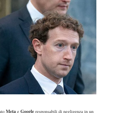
Meta
Google
ato
e
responsabili di negligenza in un