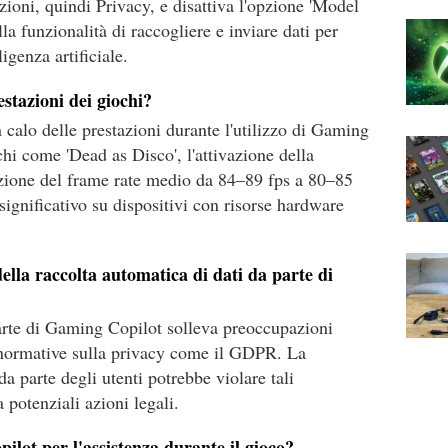
oni, quindi Privacy, e disattiva l'opzione 'Model
la funzionalità di raccogliere e inviare dati per
igenza artificiale.
estazioni dei giochi?
 calo delle prestazioni durante l'utilizzo di Gaming
hi come 'Dead as Disco', l'attivazione della
zione del frame rate medio da 84–89 fps a 80–85
ignificativo su dispositivi con risorse hardware
della raccolta automatica di dati da parte di
parte di Gaming Copilot solleva preoccupazioni
le normative sulla privacy come il GDPR. La
a parte degli utenti potrebbe violare tali
potenziali azioni legali.
ilot per l'assistenza durante il gioco?