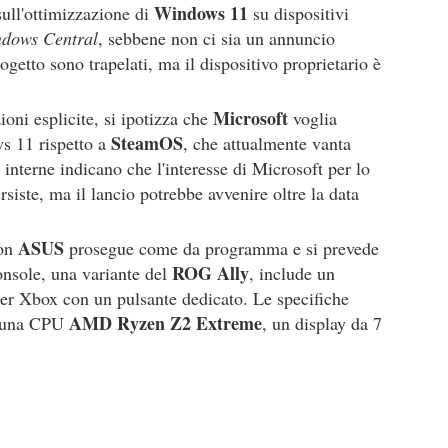
Windows 11
sull'ottimizzazione di
su dispositivi
dows Central
, sebbene non ci sia un annuncio
getto sono trapelati, ma il dispositivo proprietario è
Microsoft
ni esplicite, si ipotizza che
voglia
SteamOS
ws 11 rispetto a
, che attualmente vanta
 interne indicano che l'interesse di Microsoft per lo
rsiste, ma il lancio potrebbe avvenire oltre la data
ASUS
on
prosegue come da programma e si prevede
ROG Ally
onsole, una variante del
, include un
ller Xbox con un pulsante dedicato. Le specifiche
AMD Ryzen Z2 Extreme
di una CPU
, un display da 7