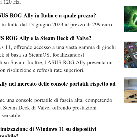
di 120 Hz.
ASUS ROG Ally in Italia e a quale prezzo?
n Italia dal 13 giugno 2023 al prezzo di 799 euro.
SUS ROG Ally e la Steam Deck di Valve?
 11, offrendo accesso a una vasta gamma di giochi
ck si basa su SteamOS, focalizzandosi
ili su Steam. Inoltre, l'ASUS ROG Ally presenta un
n risoluzione e refresh rate superiori.
y nel mercato delle console portatili rispetto ad
 una console portatile di fascia alta, competendo
a Steam Deck di Valve, offrendo prestazioni
 versatile.
ttimizzazione di Windows 11 su dispositivi
g mobile?