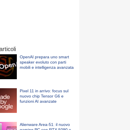
articoli
OpenAI prepara uno smart
speaker evoluto con parti
mobili e intelligenza avanzata
Pixel 11 in arrivo: focus sul
nuovo chip Tensor G6 e
funzioni AI avanzate
Alienware Area-51: il nuovo
gaming PC con RTX 5090 e