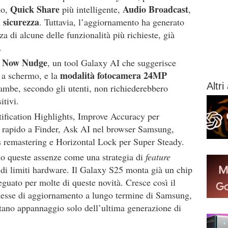
Quick Share
Audio Broadcast
to,
più intelligente,
,
sicurezza
i
. Tuttavia, l’aggiornamento ha generato
nza di alcune delle funzionalità più richieste, già
.
Now Nudge
o
, un tool Galaxy AI che suggerisce
modalità fotocamera 24MP
o a schermo, e la
Altri 
ambe, secondo gli utenti, non richiederebbero
itivi.
tification Highlights, Improve Accuracy per
to rapido a Finder, Ask AI nel browser Samsung,
us remastering e Horizontal Lock per Super Steady.
no queste assenze come una strategia di
feature
 di limiti hardware. Il Galaxy S25 monta già un chip
guato per molte di queste novità. Cresce così il
romesse di aggiornamento a lungo termine di Samsung,
estano appannaggio solo dell’ultima generazione di