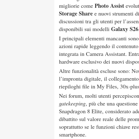
Photo Assist
migliorie come
evolu
Storage Share
e nuovi strumenti d
discussioni tra gli utenti per l’asse
Galaxy S26
disponibili sui modelli
I principali elementi mancanti son
azioni rapide leggendo il contenut
integrata in Camera Assistant. Entr
hardware esclusivo dei nuovi dispos
Altre funzionalità escluse sono: No
l’impronta digitale, il collegamen
riepiloghi file in My Files, 30x-pl
Nei forum, molti utenti percepisco
gatekeeping
, più che una questione
Snapdragon 8 Elite, considerato ade
dibattito sul valore reale delle p
soprattutto se le funzioni chiave r
smartphone.