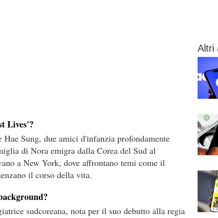
Altri 
st Lives'?
a e Hae Sung, due amici d'infanzia profondamente
miglia di Nora emigra dalla Corea del Sud al
vano a New York, dove affrontano temi come il
uenzano il corso della vita.
o background?
iatrice sudcoreana, nota per il suo debutto alla regia