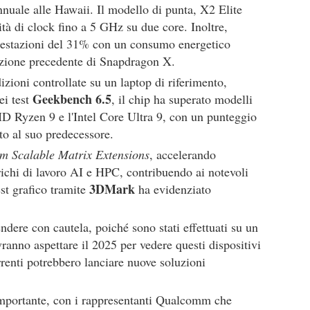
nuale alle Hawaii. Il modello di punta, X2 Elite
tà di clock fino a 5 GHz su due core. Inoltre,
restazioni del 31% con un consumo energetico
razione precedente di Snapdragon X.
zioni controllate su un laptop di riferimento,
Geekbench 6.5
ei test
, il chip ha superato modelli
D Ryzen 9 e l'Intel Core Ultra 9, con un punteggio
to al suo predecessore.
m Scalable Matrix Extensions
, accelerando
ichi di lavoro AI e HPC, contribuendo ai notevoli
3DMark
st grafico tramite
ha evidenziato
endere con cautela, poiché sono stati effettuati su un
vranno aspettare il 2025 per vedere questi dispositivi
rrenti potrebbero lanciare nuove soluzioni
importante, con i rappresentanti Qualcomm che