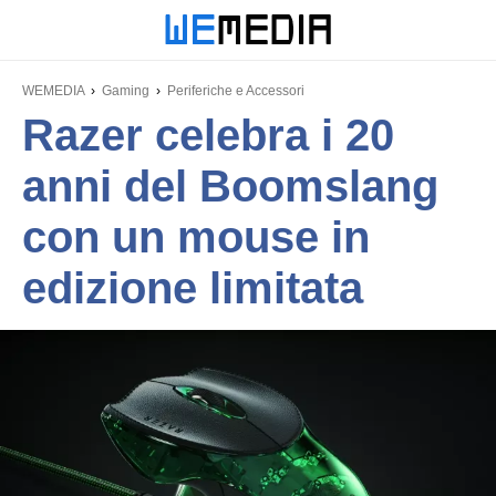
WEMEDIA
Gaming
Periferiche e Accessori
Razer celebra i 20
anni del Boomslang
con un mouse in
edizione limitata