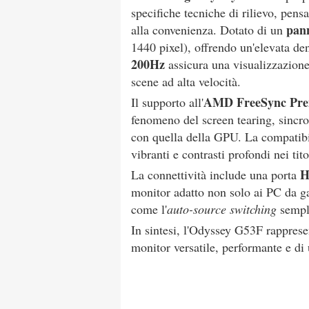
specifiche tecniche di rilievo, pens
pann
alla convenienza. Dotato di un
1440 pixel), offrendo un'elevata dens
200Hz
assicura una visualizzazione 
scene ad alta velocità.
AMD FreeSync Pr
Il supporto all'
fenomeno del screen tearing, sincr
con quella della GPU. La compatib
vibranti e contrasti profondi nei tit
H
La connettività include una porta
monitor adatto non solo ai PC da g
come l'
auto-source switching
sempli
In sintesi, l'Odyssey G53F rapprese
monitor versatile, performante e di 