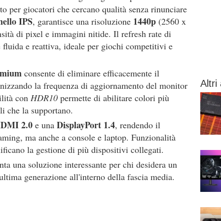
ato per giocatori che cercano qualità senza rinunciare
ello IPS
1440p
, garantisce una risoluzione
(2560 x
ità di pixel e immagini nitide. Il refresh rate di
fluida e reattiva, ideale per giochi competitivi e
emium
consente di eliminare efficacemente il
Altri 
onizzando la frequenza di aggiornamento del monitor
ilità con
HDR10
permette di abilitare colori più
oli che la supportano.
DMI 2.0
DisplayPort 1.4
e una
, rendendo il
aming, ma anche a console e laptop. Funzionalità
ficano la gestione di più dispositivi collegati.
nta una soluzione interessante per chi desidera un
ultima generazione all'interno della fascia media.