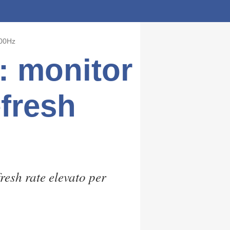
200Hz
 monitor
efresh
esh rate elevato per