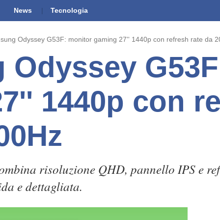
News
Tecnologia
ung Odyssey G53F: monitor gaming 27'' 1440p con refresh rate da 
 Odyssey G53F:
7'' 1440p con r
200Hz
mbina risoluzione QHD, pannello IPS e refr
da e dettagliata.