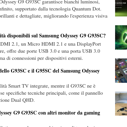
dyssey G9 G93SC garantisce bianchi luminosi,
infinito, supportato dalla tecnologia Quantum Dot.
illanti e dettagliate, migliorando l'esperienza visiva
ività disponibili sul Samsung Odyssey G9 G93SC?
 HDMI 2.1, un Micro HDMI 2.1 e una DisplayPort
re, offre due porte USB 3.0 e una porta USB 3.0
 di connessioni per dispositivi esterni.
modello G93SC e il G95SC del Samsung Odyssey
lità Smart TV integrate, mentre il G93SC ne è
se specifiche tecniche principali, come il pannello
uzione Dual QHD.
dyssey G9 G93SC con altri monitor da gaming