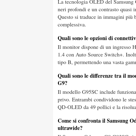
La tecnologia OLED del Samsung O
neri profondi e un contrasto quasi 
Questo si traduce in immagini più br
complessiva.
Quali sono le opzioni di connett
Il monitor dispone di un ingresso
1.4 con Auto Source Switch+. Inolt
tipo B, permettendo una vasta gamma
Quali sono le differenze tra il 
G9?
Il modello G95SC include funziona
privo. Entrambi condividono le stes
QD-OLED da 49 pollici e la risol
Come si confronta il Samsung O
ultrawide?