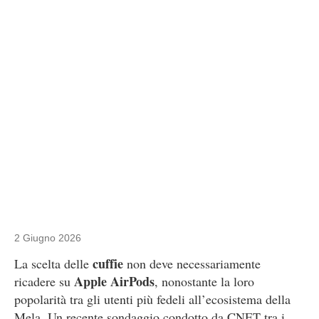
2 Giugno 2026
cuffie
La scelta delle
non deve necessariamente
Apple AirPods
ricadere su
, nonostante la loro
popolarità tra gli utenti più fedeli all’ecosistema della
Mela. Un recente sondaggio condotto da CNET tra i