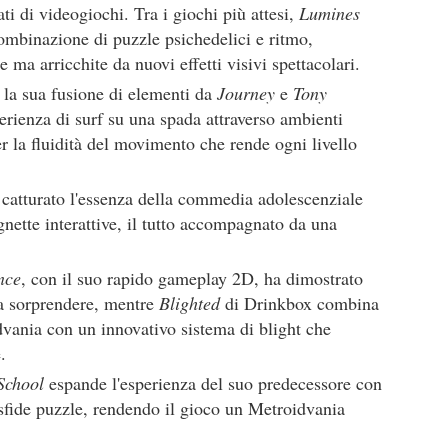
ati di videogiochi. Tra i giochi più attesi,
Lumines
ombinazione di puzzle psichedelici e ritmo,
ma arricchite da nuovi effetti visivi spettacolari.
 la sua fusione di elementi da
Journey
e
Tony
erienza di surf su una spada attraverso ambienti
per la fluidità del movimento che rende ogni livello
a catturato l'essenza della commedia adolescenziale
ignette interattive, il tutto accompagnato da una
nce
, con il suo rapido gameplay 2D, ha dimostrato
ra sorprendere, mentre
Blighted
di Drinkbox combina
vania con un innovativo sistema di blight che
.
School
espande l'esperienza del suo predecessore con
sfide puzzle, rendendo il gioco un Metroidvania