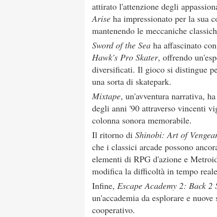
attirato l'attenzione degli appassion
Arise
ha impressionato per la sua c
mantenendo le meccaniche classiche 
Sword of the Sea
ha affascinato con
Hawk's Pro Skater
, offrendo un'esp
diversificati. Il gioco si distingue 
una sorta di skatepark.
Mixtape
, un'avventura narrativa, h
degli anni '90 attraverso vincenti v
colonna sonora memorabile.
Il ritorno di
Shinobi: Art of Vengea
che i classici arcade possono anco
elementi di RPG d'azione e Metroid
modifica la difficoltà in tempo reale
Infine,
Escape Academy 2: Back 2 
un'accademia da esplorare e nuove 
cooperativo.