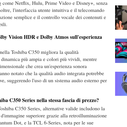
g come Netflix, Hulu, Prime Video e Disney+, senza
noltre, l'interfaccia utente intuitiva e il telecomando
ione semplice e il controllo vocale dei contenuti e
ili.
olby Vision HDR e Dolby Atmos sull'esperienza
ella Toshiba C350 migliora la qualità
dinamica più ampia e colori più vividi, mentre
imensionale che crea un'esperienza sonora
hanno notato che la qualità audio integrata potrebbe
tive, suggerendo l'uso di un sistema audio esterno per
hiba C350 Series nella stessa fascia di prezzo?
Toshiba C350 Series, alternative valide includono la
 d'immagine superiore grazie alla retroilluminazione
ntum Dot, e la TCL 6-Series, nota per le sue