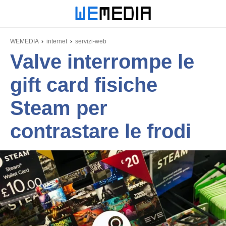
WEMEDIA
internet
servizi-web
Valve interrompe le
gift card fisiche
Steam per
contrastare le frodi