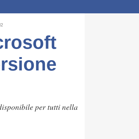
H2
crosoft
rsione
sponibile per tutti nella