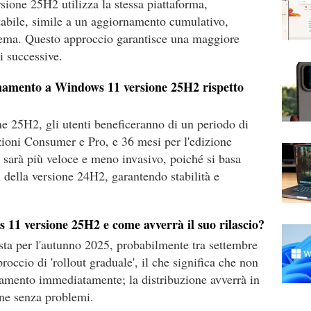
ione 25H2 utilizza la stessa piattaforma,
tabile, simile a un aggiornamento cumulativo,
stema. Questo approccio garantisce una maggiore
ni successive.
rnamento a Windows 11 versione 25H2 rispetto
 25H2, gli utenti beneficeranno di un periodo di
zioni Consumer e Pro, e 36 mesi per l'edizione
o sarà più veloce e meno invasivo, poiché si basa
della versione 24H2, garantendo stabilità e
11 versione 25H2 e come avverrà il suo rilascio?
a per l'autunno 2025, probabilmente tra settembre
roccio di 'rollout graduale', il che significa che non
ornamento immediatamente; la distribuzione avverrà in
one senza problemi.