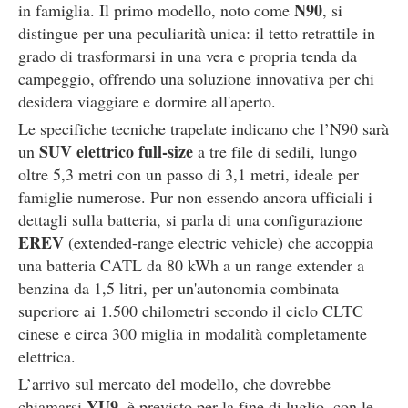
N90
in famiglia. Il primo modello, noto come
, si
distingue per una peculiarità unica: il tetto retrattile in
grado di trasformarsi in una vera e propria tenda da
campeggio, offrendo una soluzione innovativa per chi
desidera viaggiare e dormire all'aperto.
Le specifiche tecniche trapelate indicano che l’N90 sarà
SUV elettrico full-size
un
a tre file di sedili, lungo
oltre 5,3 metri con un passo di 3,1 metri, ideale per
famiglie numerose. Pur non essendo ancora ufficiali i
dettagli sulla batteria, si parla di una configurazione
EREV
(extended-range electric vehicle) che accoppia
una batteria CATL da 80 kWh a un range extender a
benzina da 1,5 litri, per un'autonomia combinata
superiore ai 1.500 chilometri secondo il ciclo CLTC
cinese e circa 300 miglia in modalità completamente
elettrica.
L’arrivo sul mercato del modello, che dovrebbe
YU9
chiamarsi
, è previsto per la fine di luglio, con le