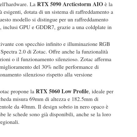
RTX 5090 Arcticstorm AIO
ell'hardware. La
è la
ù esigenti, dotata di un sistema di raffreddamento a
esto modello si distingue per un raffreddamento
i, inclusi GPU e GDDR7, grazie a una coldplate in
tivante con specchio infinito e illuminazione RGB
 Spectra 2.0 di Zotac. Offre anche la funzionalità
zioni o il funzionamento silenzioso. Zotac afferma
 miglioramento del 30% nelle performance di
namento silenzioso rispetto alla versione
RTX 5060 Low Profile
otac propone la
, ideale per
a scheda misura 69mm di altezza e 182.5mm di
ventole da 40mm. Il design sobrio in nero opaco è
mbe le schede sono già disponibili, anche se la loro
regionali.