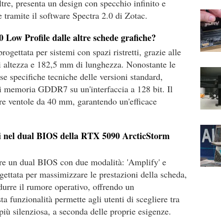
oltre, presenta un design con specchio infinito e
tramite il software Spectra 2.0 di Zotac.
 Low Profile dalle altre schede grafiche?
gettata per sistemi con spazi ristretti, grazie alle
 altezza e 182,5 mm di lunghezza. Nonostante le
se specifiche tecniche delle versioni standard,
 memoria GDDR7 su un'interfaccia a 128 bit. Il
tre ventole da 40 mm, garantendo un'efficace
li nel dual BIOS della RTX 5090 ArcticStorm
e un dual BIOS con due modalità: 'Amplify' e
gettata per massimizzare le prestazioni della scheda,
durre il rumore operativo, offrendo un
 funzionalità permette agli utenti di scegliere tra
più silenziosa, a seconda delle proprie esigenze.