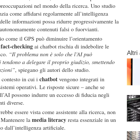
o preoccupazioni nel mondo della ricerca. Uno studio
zia come affidarsi regolarmente all’intelligenza
tà delle informazioni possa ridurre progressivamente la
e autonomamente contenuti falsi o fuorvianti.
prio come il GPS può diminuire l’orientamento
fact-checking
l
ai chatbot rischia di indebolire le
Altri 
tico.
“Il problema non è solo che l’AI può
i tendono a delegare il proprio giudizio, smettendo
azioni”
, spiegano gli autori dello studio.
chatbot
 contesto in cui i
vengono integrati in
sistemi operativi. Le risposte sicure – anche se
ll’AI possono indurre un eccesso di fiducia negli
nti diverse.
vrebbe essere vista come assistente alla ricerca, non
media literacy
. Mantenere la
resta essenziale in un
 dall’intelligenza artificiale.