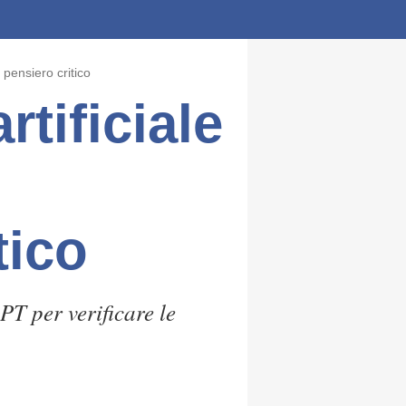
l pensiero critico
rtificiale
tico
T per verificare le