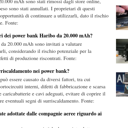
0.000 mAh sono stati rimossi dagli store online,
so sono stati annullati. I proprietari di questi
'opportunità di continuare a utilizzarli, dato il rischio
e. Fonte:
ari dei power bank Haribo da 20.000 mAh?
 da 20.000 mAh sono invitati a valutare
arli, considerando il rischio potenziale per la
fetti di produzione riscontrati. Fonte:
urriscaldamento nei power bank?
uò essere causato da diversi fattori, tra cui
rtocircuiti interni, difetti di fabbricazione e scarsa
 caricabatterie e cavi adeguati, evitare di coprire il
are eventuali segni di surriscaldamento. Fonte:
ate adottate dalle compagnie aeree riguardo ai