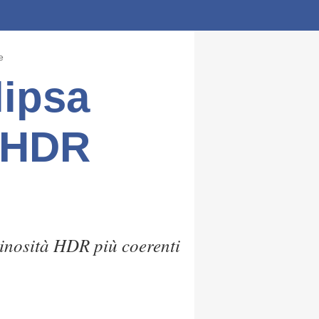
e
lipsa
a HDR
minosità HDR più coerenti