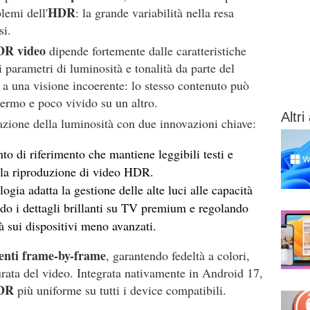
HDR
lemi dell'
: la grande variabilità nella resa
si.
R video
dipende fortemente dalle caratteristiche
i parametri di luminosità e tonalità da parte del
a a una visione incoerente: lo stesso contenuto può
hermo e poco vivido su un altro.
Altri 
azione della luminosità con due innovazioni chiave:
nto di riferimento che mantiene leggibili testi e
la riproduzione di video HDR.
ologia adatta la gestione delle alte luci alle capacità
ando i dettagli brillanti su TV premium e regolando
à sui dispositivi meno avanzati.
enti frame-by-frame
, garantendo fedeltà a colori,
durata del video. Integrata nativamente in Android 17,
DR
più uniforme su tutti i device compatibili.