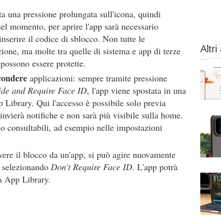
sta una pressione prolungata sull'icona, quindi
el momento, per aprire l'app sarà necessario
nserire il codice di sblocco. Non tutte le
Altri 
ione, ma molte tra quelle di sistema e app di terze
 possono essere protette.
condere
applicazioni: sempre tramite pressione
de and Require Face ID
, l'app viene spostata in una
p Library. Qui l'accesso è possibile solo previa
nvierà notifiche e non sarà più visibile sulla home.
no consultabili, ad esempio nelle impostazioni
uovere il blocco da un'app, si può agire nuovamente
, selezionando
Don't Require Face ID
. L'app potrà
la App Library.