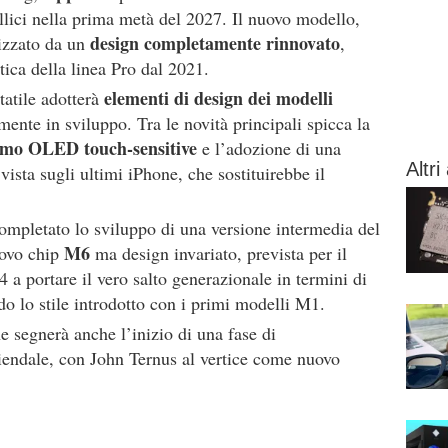
llici nella prima metà del 2027. Il nuovo modello,
design completamente rinnovato
rizzato da un
,
tica della linea Pro dal 2021.
elementi di design dei modelli
tatile adotterà
mente in sviluppo. Tra le novità principali spicca la
rmo OLED touch-sensitive
e l’adozione di una
Altri 
 vista sugli ultimi iPhone, che sostituirebbe il
ompletato lo sviluppo di una versione intermedia del
M6
uovo chip
ma design invariato, prevista per il
 a portare il vero salto generazionale in termini di
do lo stile introdotto con i primi modelli M1.
e segnerà anche l’inizio di una fase di
endale, con John Ternus al vertice come nuovo