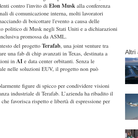
Elon Musk
denti contro l'invito di
alla conferenza
nali di comunicazione interna, molti lavoratori
nacciando di boicottare l'evento a causa delle
o politico di Musk negli Stati Uniti e a dichiarazioni
ra inclusiva promossa da ASML.
Terafab
ntesto del progetto
, una joint venture tra
Altri 
re una fab di chip avanzati in Texas, destinata a
AI
ioni in
e data center orbitanti. Senza le
ale nelle soluzioni EUV, il progetto non può
larmente figure di spicco per condividere visioni
anza industriale di Terafab. L’azienda ha ribadito il
he favorisca rispetto e libertà di espressione per