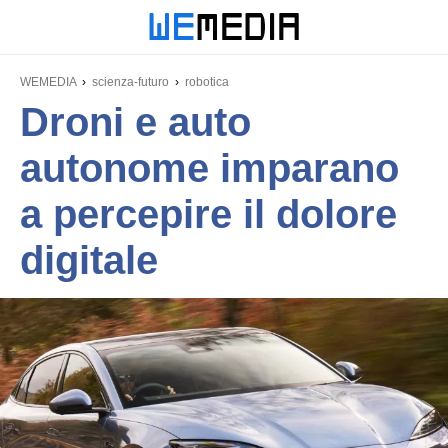
WEMEDIA
scienza-futuro
robotica
Droni e auto
autonome imparano
a percepire il dolore
digitale