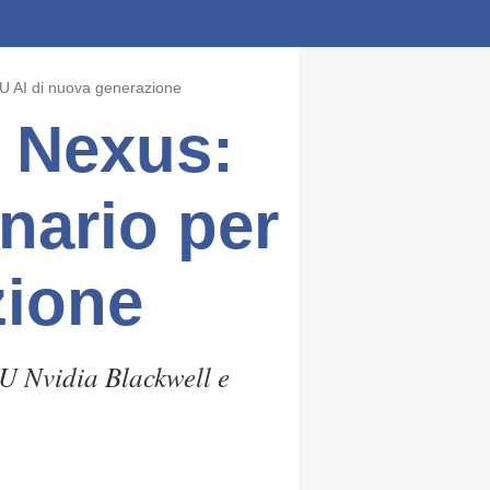
PU AI di nuova generazione
t Nexus:
nario per
zione
U Nvidia Blackwell e