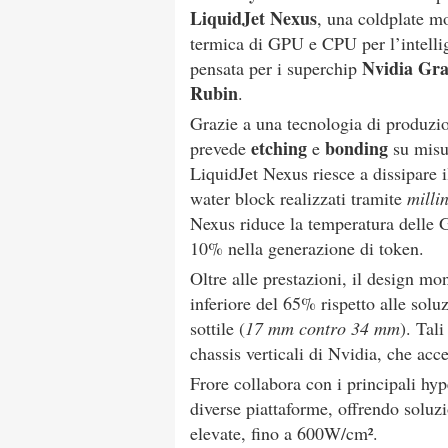
LiquidJet Nexus
, una coldplate mo
termica di GPU e CPU per l’intellige
Nvidia Gra
pensata per i superchip
Rubin
.
Grazie a una tecnologia di produzio
etching
bonding
prevede
e
su misur
LiquidJet Nexus riesce a dissipare i
water block realizzati tramite
milli
Nexus riduce la temperatura delle 
10% nella generazione di token.
Oltre alle prestazioni, il design mon
inferiore del 65% rispetto alle solu
sottile (
17 mm contro 34 mm
). Tali
chassis verticali di Nvidia, che acc
Frore collabora con i principali hyp
diverse piattaforme, offrendo soluzi
elevate, fino a 600W/cm².