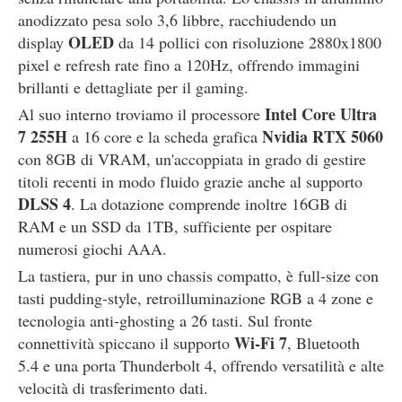
anodizzato pesa solo 3,6 libbre, racchiudendo un
OLED
display
da 14 pollici con risoluzione 2880x1800
pixel e refresh rate fino a 120Hz, offrendo immagini
brillanti e dettagliate per il gaming.
Intel Core Ultra
Al suo interno troviamo il processore
7 255H
Nvidia RTX 5060
a 16 core e la scheda grafica
con 8GB di VRAM, un'accoppiata in grado di gestire
titoli recenti in modo fluido grazie anche al supporto
DLSS 4
. La dotazione comprende inoltre 16GB di
RAM e un SSD da 1TB, sufficiente per ospitare
numerosi giochi AAA.
La tastiera, pur in uno chassis compatto, è full-size con
tasti pudding-style, retroilluminazione RGB a 4 zone e
tecnologia anti-ghosting a 26 tasti. Sul fronte
Wi-Fi 7
connettività spiccano il supporto
, Bluetooth
5.4 e una porta Thunderbolt 4, offrendo versatilità e alte
velocità di trasferimento dati.