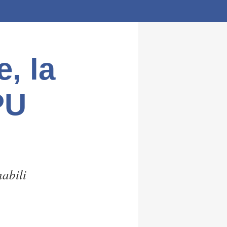
, la
PU
nabili