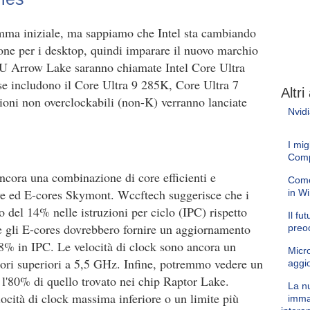
mma iniziale, ma sappiamo che Intel sta cambiando
one per i desktop, quindi imparare il nuovo marchio
PU Arrow Lake saranno chiamate Intel Core Ultra
se includono il Core Ultra 9 285K, Core Ultra 7
Altri 
oni non overclockabili (non-K) verranno lanciate
Nvid
I mig
Comp
ncora una combinazione di core efficienti e
Come
ve ed E-cores Skymont. Wccftech suggerisce che i
in W
 del 14% nelle istruzioni per ciclo (IPC) rispetto
Il fu
e gli E-cores dovrebbero fornire un aggiornamento
preoc
38% in IPC. Le velocità di clock sono ancora un
Micro
ori superiori a 5,5 GHz. Infine, potremmo vedere un
aggi
l'80% di quello trovato nei chip Raptor Lake.
La nu
locità di clock massima inferiore o un limite più
immag