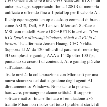
CPU Grace a 20 core e una GPU Blackwell RTX in un
unico package, supportando fino a 128GB di memoria
unificata e offrendo fino a 1 petaflop per il calcolo AI.
Il chip equipaggerà laptop e desktop compatti di brand
come ASUS, Dell, HP, Lenovo, Microsoft Surface e
MSI, con modelli Acer e GIGABYTE in arrivo.
"Con
RTX Spark e Microsoft Windows, chiedi e il PC fa il
lavoro,"
ha affermato Jensen Huang, CEO Nvidia.
Supporta LLM da 120 miliardi di parametri, rendering
3D complessi e gaming AAA a 1440p oltre 100 fps,
puntando su creatori di contenuti, AI e gaming più che
sull'autonomia.
Tra le novità: la collaborazione con Microsoft per una
nuova sicurezza dei dati e gestione degli agenti AI
direttamente su Windows. Nonostante la potenza
hardware, permangono alcune criticità: il supporto
software nativo rimane limitato e l'emulazione x86
tramite Prism non risolve del tutto i problemi storici di