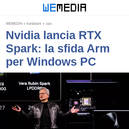
WEMEDIA
hardware
cpu
Nvidia lancia RTX
Spark: la sfida Arm
per Windows PC