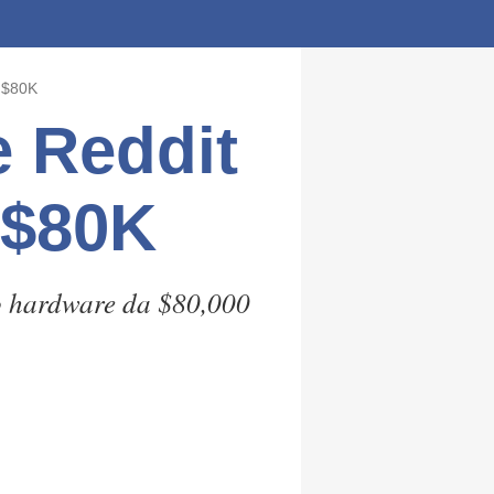
 $80K
 Reddit
 $80K
o hardware da $80,000