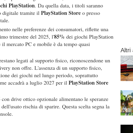
iochi PlayStation
. Da quella data, i titoli saranno
PlayStation Store
 digitale tramite il
o presso
tale.
nto nelle preferenze dei consumatori, riflette una
85%
imo trimestre del 2025, l'
dei giochi PlayStation
he il mercato PC e mobile è da tempo quasi
Altri 
restano legati al supporto fisico, riconoscendone un
livery non offre. L'assenza di un supporto fisico,
zione dei giochi nel lungo periodo, soprattutto
PlayStation Store
ome accadrà a luglio 2027 per il
6
con drive ottico opzionale alimentano le speranze
dell'usato rischia di sparire. Questa scelta segna la
onsole.