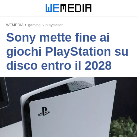
WEMEDIA
gaming
playstation
Sony mette fine ai
giochi PlayStation su
disco entro il 2028