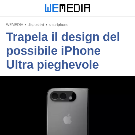
WEMEDIA
dispositivi
smartphone
Trapela il design del
possibile iPhone
Ultra pieghevole