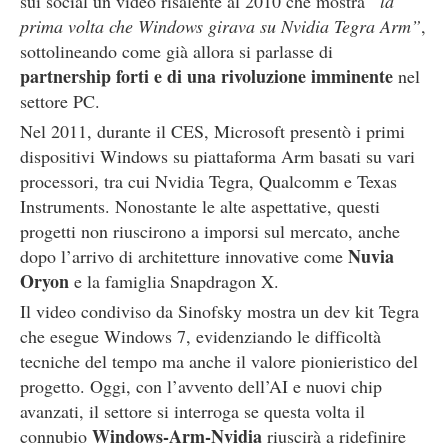
sui social un video risalente al 2010 che mostra
“la
prima volta che Windows girava su Nvidia Tegra Arm”
,
sottolineando come già allora si parlasse di
partnership forti e di una rivoluzione imminente
nel
settore PC.
Nel 2011, durante il CES, Microsoft presentò i primi
dispositivi Windows su piattaforma Arm basati su vari
processori, tra cui Nvidia Tegra, Qualcomm e Texas
Instruments. Nonostante le alte aspettative, questi
progetti non riuscirono a imporsi sul mercato, anche
Nuvia
dopo l’arrivo di architetture innovative come
Oryon
e la famiglia Snapdragon X.
Il video condiviso da Sinofsky mostra un dev kit Tegra
che esegue Windows 7, evidenziando le difficoltà
tecniche del tempo ma anche il valore pionieristico del
progetto. Oggi, con l’avvento dell’AI e nuovi chip
avanzati, il settore si interroga se questa volta il
Windows-Arm-Nvidia
connubio
riuscirà a ridefinire