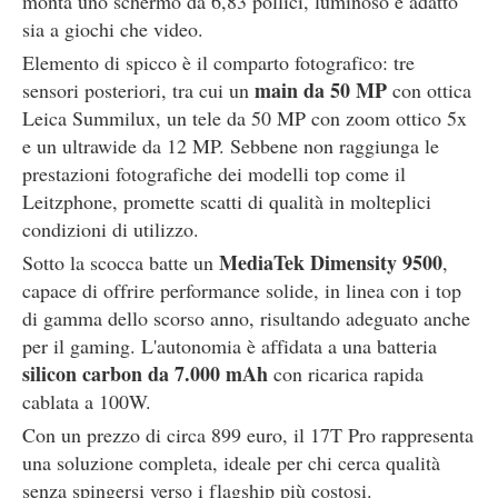
monta uno schermo da 6,83 pollici, luminoso e adatto
sia a giochi che video.
Elemento di spicco è il comparto fotografico: tre
main da 50 MP
sensori posteriori, tra cui un
con ottica
Leica Summilux, un tele da 50 MP con zoom ottico 5x
e un ultrawide da 12 MP. Sebbene non raggiunga le
prestazioni fotografiche dei modelli top come il
Leitzphone, promette scatti di qualità in molteplici
condizioni di utilizzo.
MediaTek Dimensity 9500
Sotto la scocca batte un
,
capace di offrire performance solide, in linea con i top
di gamma dello scorso anno, risultando adeguato anche
per il gaming. L'autonomia è affidata a una batteria
silicon carbon da 7.000 mAh
con ricarica rapida
cablata a 100W.
Con un prezzo di circa 899 euro, il 17T Pro rappresenta
una soluzione completa, ideale per chi cerca qualità
senza spingersi verso i flagship più costosi.