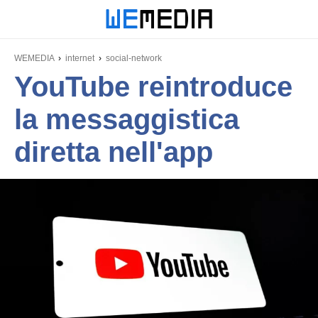
WEMEDIA
internet
social-network
YouTube reintroduce
la messaggistica
diretta nell'app