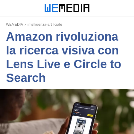
WEMEDIA
intelligenza-artificiale
Amazon rivoluziona
la ricerca visiva con
Lens Live e Circle to
Search