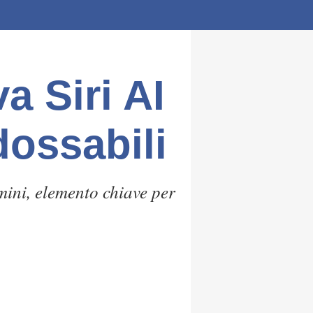
a Siri AI
ndossabili
ini, elemento chiave per