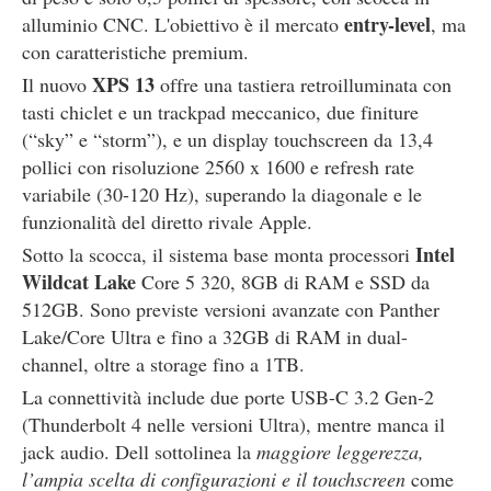
entry-level
alluminio CNC. L'obiettivo è il mercato
, ma
con caratteristiche premium.
XPS 13
Il nuovo
offre una tastiera retroilluminata con
tasti chiclet e un trackpad meccanico, due finiture
(“sky” e “storm”), e un display touchscreen da 13,4
pollici con risoluzione 2560 x 1600 e refresh rate
variabile (30-120 Hz), superando la diagonale e le
funzionalità del diretto rivale Apple.
Intel
Sotto la scocca, il sistema base monta processori
Wildcat Lake
Core 5 320, 8GB di RAM e SSD da
512GB. Sono previste versioni avanzate con Panther
Lake/Core Ultra e fino a 32GB di RAM in dual-
channel, oltre a storage fino a 1TB.
La connettività include due porte USB-C 3.2 Gen-2
(Thunderbolt 4 nelle versioni Ultra), mentre manca il
jack audio. Dell sottolinea la
maggiore leggerezza,
l’ampia scelta di configurazioni e il touchscreen
come