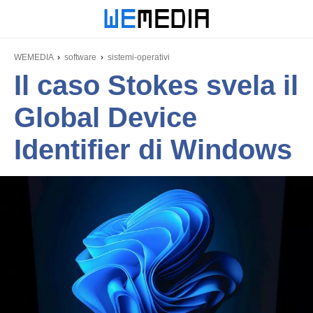
WEMEDIA
software
sistemi-operativi
Il caso Stokes svela il
Global Device
Identifier di Windows