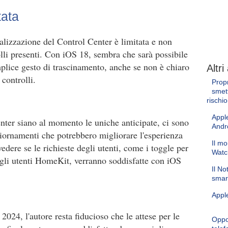
tata
lizzazione del Control Center è limitata e non
olli presenti. Con iOS 18, sembra che sarà possibile
mplice gesto di trascinamento, anche se non è chiaro
Altri 
 controlli.
Propr
smett
rischio
Apple
nter siano al momento le uniche anticipate, ci sono
Andr
ggiornamenti che potrebbero migliorare l'esperienza
Il mo
edere se le richieste degli utenti, come i toggle per
Watc
gli utenti HomeKit, verranno soddisfatte con iOS
Il N
smar
Apple
4, l'autore resta fiducioso che le attese per le
Oppo 