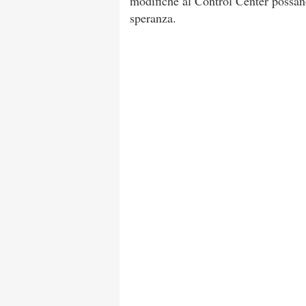
modifiche al Control Center possano
speranza.