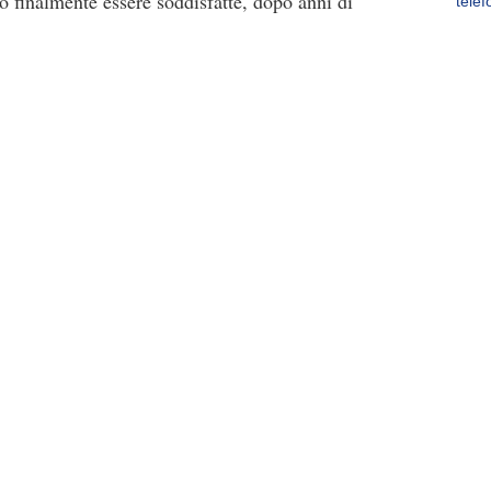
 finalmente essere soddisfatte, dopo anni di
telef