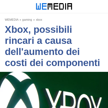
WEMEDIA
gaming
xbox
Xbox, possibili
rincari a causa
dell'aumento dei
costi dei componenti