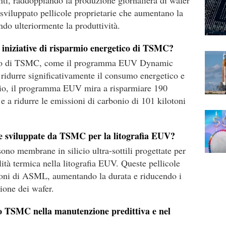
enti, raddoppiando la produzione giornaliera di wafer
 sviluppato pellicole proprietarie che aumentano la
ando ulteriormente la produttività.
 iniziative di risparmio energetico di TSMC?
etico di TSMC, come il programma EUV Dynamic
ridurre significativamente il consumo energetico e
pio, il programma EUV mira a risparmiare 190
à e a ridurre le emissioni di carbonio di 101 kilotoni
rie sviluppate da TSMC per la litografia EUV?
ono membrane in silicio ultra-sottili progettate per
ilità termica nella litografia EUV. Queste pellicole
zioni di ASML, aumentando la durata e riducendo i
zione dei wafer.
o TSMC nella manutenzione predittiva e nel